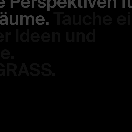
e Perspektiven f
räume.
Tauche e
ler Ideen und
e.
 GRASS.