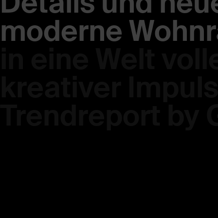
Details und neu
moderne Wohn
in eine Welt vol
kreativer Impuls
Trendreport by