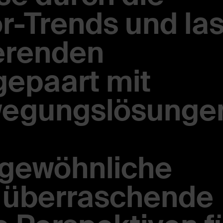
or-Trends und la
ierenden
gepaart mit
wegungslösunge
gewöhnliche
 überraschende